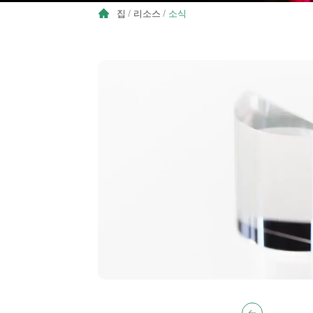
집
/
리소스
/
소식